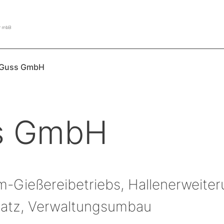
r Guss GmbH
ss GmbH
m-Gießereibetriebs, Hallenerweite
latz, Verwaltungsumbau