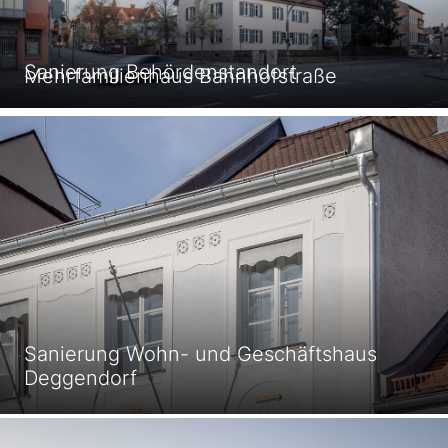
Sanierung Behördenstandort
Mehrfamilienhaus Bahnhofstraße
Sanierung Wohn- und Geschäftshaus
Deggendorf